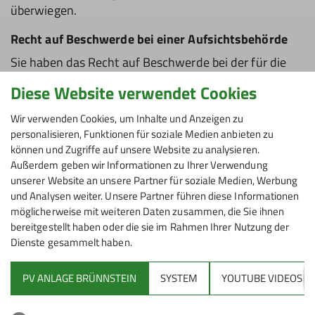
überwiegen.
Recht auf Beschwerde bei einer Aufsichtsbehörde
Sie haben das Recht auf Beschwerde bei der für die
verantwortliche Stelle zuständigen
Diese Website verwendet Cookies
Datenschutzaufsichtsbehörde.
Wir verwenden Cookies, um Inhalte und Anzeigen zu
personalisieren, Funktionen für soziale Medien anbieten zu
Weitere Informationen und Kontakte
können und Zugriffe auf unsere Website zu analysieren.
Außerdem geben wir Informationen zu Ihrer Verwendung
Wenn Sie weitere Fragen zum Thema "Datenschutz in
unserer Website an unsere Partner für soziale Medien, Werbung
der/dem Hochrieshütte" haben, wenden Sie sich gerne
und Analysen weiter. Unsere Partner führen diese Informationen
an uns. Sie können per E-Mail (hochries@dav-
möglicherweise mit weiteren Daten zusammen, die Sie ihnen
rosenheim.de) erfragen, welche Ihrer Daten bei uns
bereitgestellt haben oder die sie im Rahmen Ihrer Nutzung der
Dienste gesammelt haben.
gespeichert sind sowie Auskünfte und Löschungs-
bzw. Berichtigungswünsche zu Ihren Daten anfragen.
PV ANLAGE BRÜNNSTEIN
SYSTEM
YOUTUBE VIDEOS