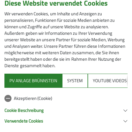
Diese Website verwendet Cookies
Reservierungen:
Wir verwenden Cookies, um Inhalte und Anzeigen zu
reservierungsanfragen_hochries@dav-rosenheim.de
personalisieren, Funktionen für soziale Medien anbieten zu
können und Zugriffe auf unsere Website zu analysieren.
Allgemein:
post@hochrieshuette.com
Außerdem geben wir Informationen zu Ihrer Verwendung
unserer Website an unsere Partner für soziale Medien, Werbung
Hüttentelefon:
+49 80328210 (bitte bedenkt, dass wir
und Analysen weiter. Unsere Partner führen diese Informationen
in der Mittagszeit für unsere Gäste da sind)
möglicherweise mit weiteren Daten zusammen, die Sie ihnen
bereitgestellt haben oder die sie im Rahmen Ihrer Nutzung der
Dienste gesammelt haben.
PV ANLAGE BRÜNNSTEIN
SYSTEM
YOUTUBE VIDEOS
Akzeptieren (Cookie)
Sektion
Cookie Beschreibung
Verwendete Cookies
Hochrieshütte